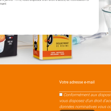
nant.
Votre adresse e-mail
Conformément aux dispositi
vous disposez d'un droit d'accè
données nominatives vous co