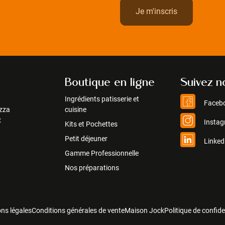
Boutique en ligne
Suivez n
Ingrédients patisserie et
Faceb
zza
cuisine
x
Insta
Kits et Pochettes
Petit déjeuner
Linked
Gamme Professionnelle
Nos préparations
ns légales
Conditions générales de vente
Maison Jock
Politique de confide