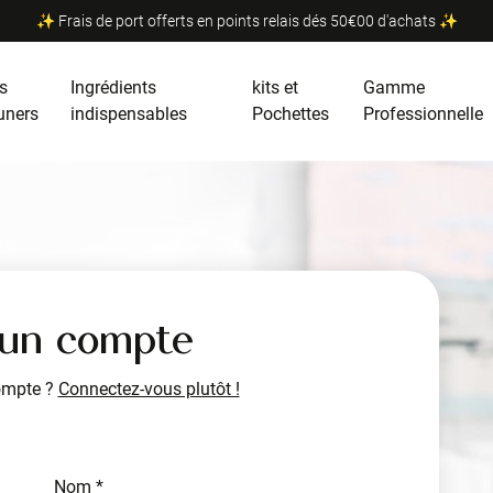
✨ Frais de port offerts en points relais dés 50€00 d'achats ✨
s
Ingrédients
kits et
Gamme
uners
indispensables
Pochettes
Professionnelle
 un compte
ompte ?
Connectez-vous plutôt !
Nom *