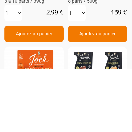
8 à 10 parts / 390g
8 parts / 500g
2,99 €
4,59 €
Ajoutez au panier
Ajoutez au panier
Préparation Crème
KIT PROMO"Gâteaux
chocolat tradition
Express"
400g