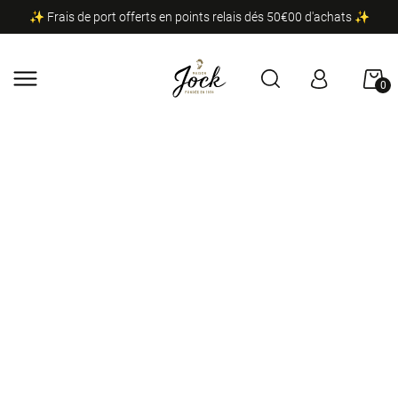
✨ Frais de port offerts en points relais dés 50€00 d'achats ✨
0