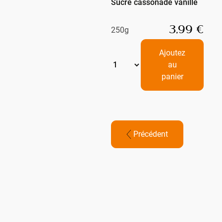
Sucre cassonade vanillé
3,99 €
250g
Ajoutez
au
panier
Précédent