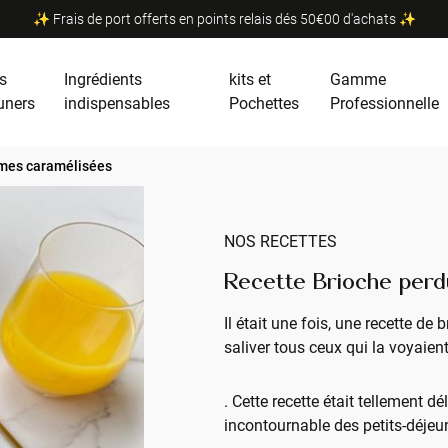
✨ Frais de port offerts en points relais dés 50€00 d'achats ✨
s
Ingrédients
kits et
Gamme
uners
indispensables
Pochettes
Professionnelle
mes caramélisées
NOS RECETTES
Recette Brioche per
Il était une fois, une recette d
saliver tous ceux qui la voyaient
. Cette recette était tellement dé
incontournable des petits-déje