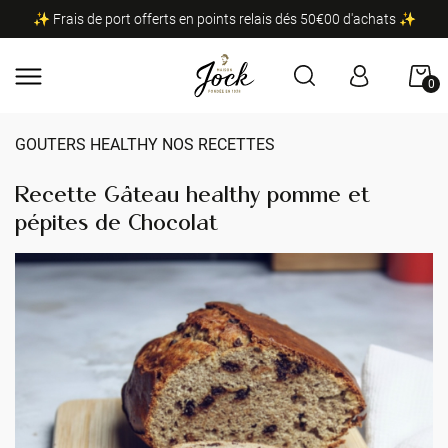
✨ Frais de port offerts en points relais dés 50€00 d'achats ✨
0
GOUTERS HEALTHY NOS RECETTES
Recette Gâteau healthy pomme et
pépites de Chocolat