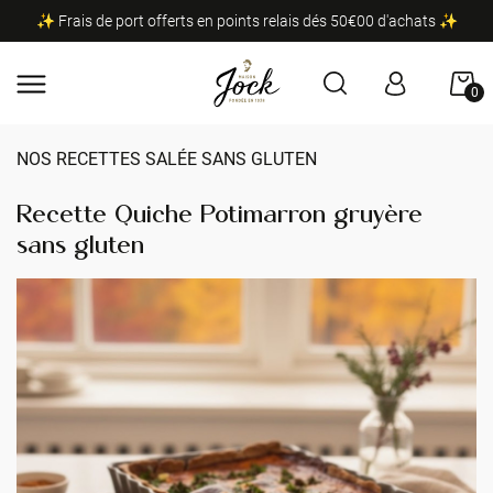
✨ Frais de port offerts en points relais dés 50€00 d'achats ✨
0
NOS RECETTES SALÉE SANS GLUTEN
Recette Quiche Potimarron gruyère
sans gluten