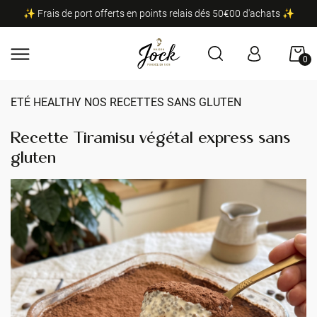
✨ Frais de port offerts en points relais dés 50€00 d'achats ✨
0
ETÉ HEALTHY NOS RECETTES SANS GLUTEN
Recette Tiramisu végétal express sans
gluten