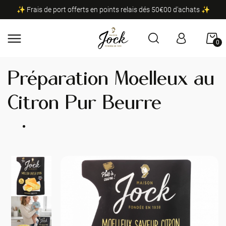
✨ Frais de port offerts en points relais dés 50€00 d'achats ✨
0
Préparation Moelleux au
Citron Pur Beurre