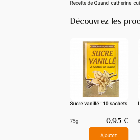
Recette de
Quand_catherine_cui
Découvrez les prod
Sucre vanillé : 10 sachets
0,95 €
75g
Ajoutez