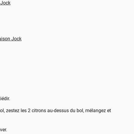
 Jock
aison Jock
iédir.
l, zestez les 2 citrons au-dessus du bol, mélangez et
rver.