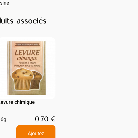
sine
uits associés
Levure chimique
0,70 €
66g
Ajoutez