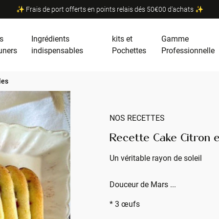
✨ Frais de port offerts en points relais dés 50€00 d'achats ✨
s
Ingrédients
kits et
Gamme
uners
indispensables
Pochettes
Professionnelle
les
NOS RECETTES
Recette Cake Citron et
Un véritable rayon de soleil
Douceur de Mars ...
* 3 œufs