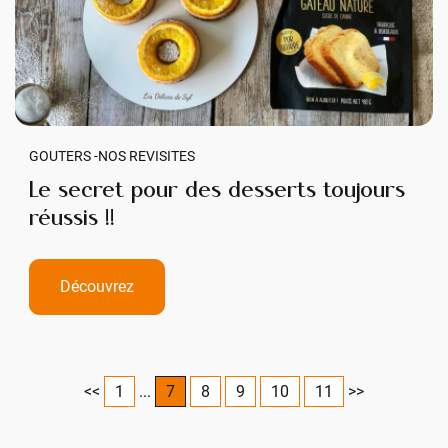
GOUTERS -
NOS REVISITES
Le secret pour des desserts toujours
réussis !!
Découvrez
<<
1
...
7
8
9
10
11
>>