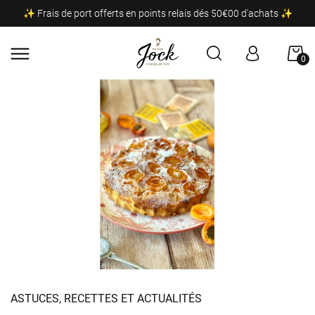
✨ Frais de port offerts en points relais dés 50€00 d'achats ✨
0
ASTUCES, RECETTES ET ACTUALITÉS