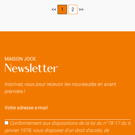
<<
1
2
>>
MAISON JOCK
Newsletter
Inscrivez vous pour recevoir les nouveautés en avant
première !
Votre adresse e-mail
Conformément aux dispositions de la loi du n°78-17 du 6
janvier 1978, vous disposez d'un droit d'accès, de