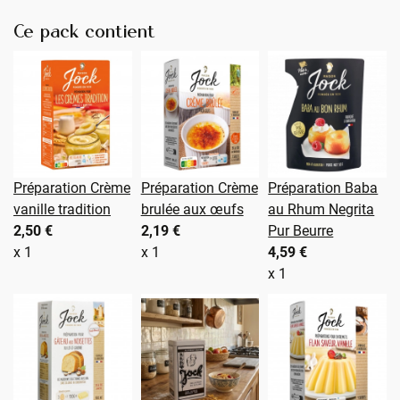
Ce pack contient
Préparation Crème
Préparation Crème
Préparation Baba
vanille tradition
brulée aux œufs
au Rhum Negrita
2,50 €
2,19 €
Pur Beurre
x 1
x 1
4,59 €
x 1