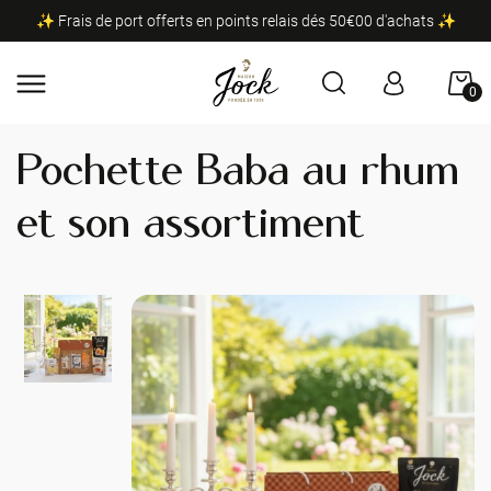
✨ Frais de port offerts en points relais dés 50€00 d'achats ✨
0
Pochette Baba au rhum
et son assortiment