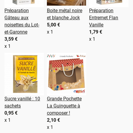
Préparation
Boite métal noire
Préparation
Gâteau aux
et blanche Jock
Entremet Flan
noisettes du Lot-
5,00 €
Vanille
et-Garonne
x 1
1,79 €
3,59 €
x 1
x 1
Sucre vanillé : 10
Grande Pochette
sachets
La Guinguette à
0,95 €
composer !
x 1
2,10 €
x 1